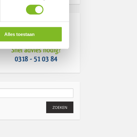
hebben de…
Alles toestaan
Zoeken
naar: