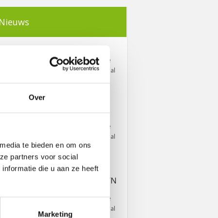
Nieuws
VACATURE'S
Vier grote fysiotherapie
praktijken uit Veenendaal
hebben de…
Over
MEET THE TEAM:
YLVA!
Vier grote fysiotherapie
praktijken uit Veenendaal
 media te bieden en om ons
hebben de…
ze partners voor social
nformatie die u aan ze heeft
EEN NIEUW
GEZICHT: ROSELYN
BAKKER💪🏻
Vier grote fysiotherapie
praktijken uit Veenendaal
Marketing