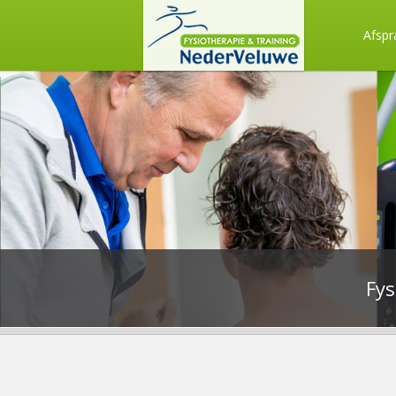
Afsp
Fy