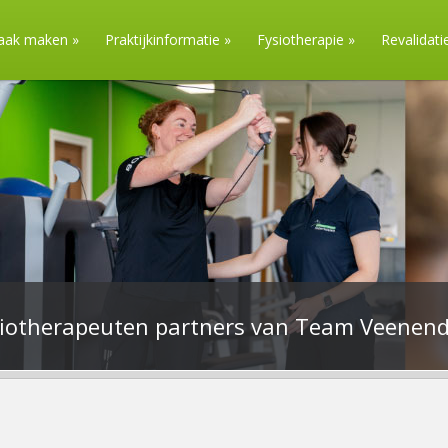
raak maken
»
Praktijkinformatie
»
Fysiotherapie
»
Revalidati
siotherapeuten partners van Team Veenend